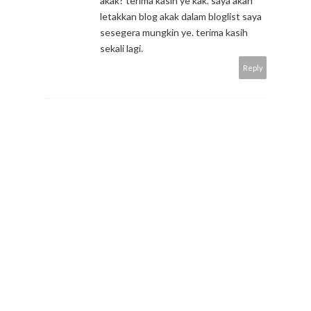
akak? terima kasih ye kak. saya akan
letakkan blog akak dalam bloglist saya
sesegera mungkin ye. terima kasih
sekali lagi.
Reply